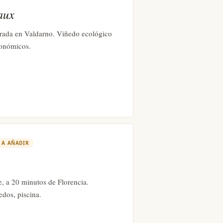
aux
rada en Valdarno. Viñedo ecológico
tronómicos.
＋
A AÑADIR
le, a 20 minutos de Florencia.
edos, piscina.