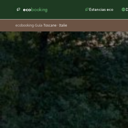
eco
booking
Estancias eco
D
ecobooking
›
Guía
›
Toscane · Italie