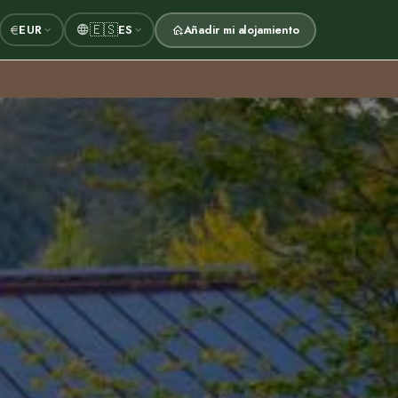
🇪🇸
€
EUR
ES
Añadir mi alojamiento