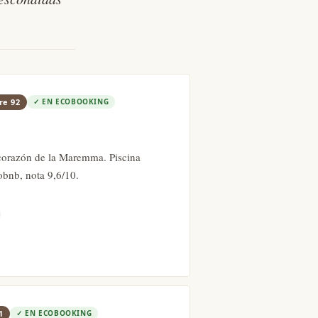
ore
92
✓
EN ECOBOOKING
corazón de la Maremma. Piscina
cobnb, nota 9,6/10.
1
✓
EN ECOBOOKING