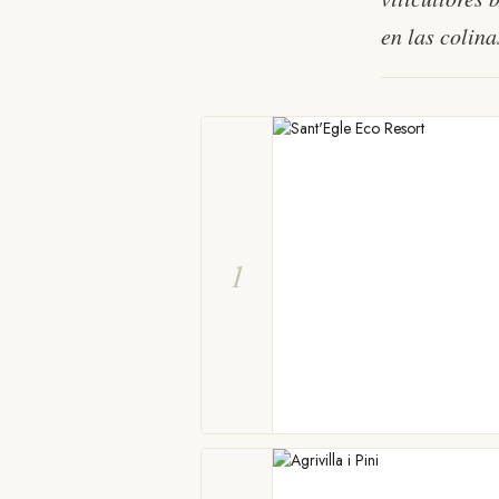
en las colina
granjas biodi
Entre la salvaje Maremma y las colinas del Chianti
secreta — viticultores biodinámicos, granjas cente
naturales escondidas. Algunos destinos que la en
ECOBOOKING
·
JUNIO 2026
·
7
MIN
1