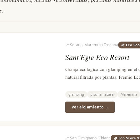
s.
námicas
, existe una Toscana
📍
Sorano, Maremma Toscana
🌿 Eco Sc
narias y piscinas
Sant'Egle Eco Resort
carnan.
Granja ecológica con glamping en el 
natural filtrada por plantas. Premio E
glamping
piscina natural
Maremma
Ver alojamiento →
📍
San Gimignano, Chianti
🌿 Eco Score
9