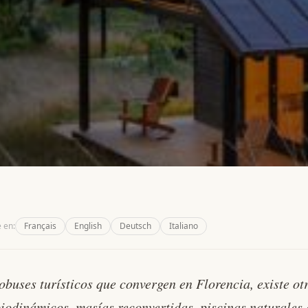
 en:
Français
English
Deutsch
Italiano
 otra manera
tobuses turísticos que convergen en Florencia, existe o
s de las
 biodinámicos, masías reconvertidas, piscinas naturales