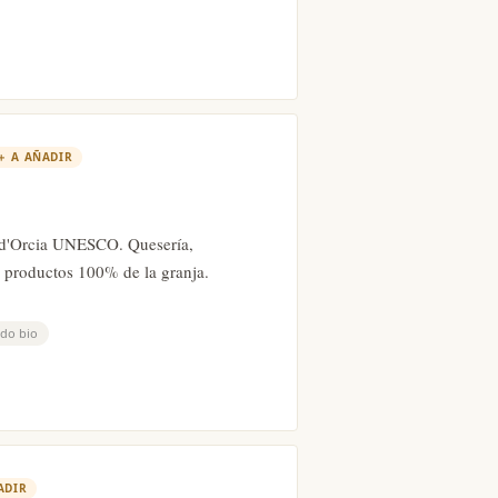
＋
A AÑADIR
l d'Orcia UNESCO. Quesería,
n productos 100% de la granja.
ado bio
ADIR