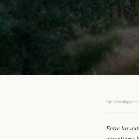
DESTINATION ·
TOSCANE · ITALIE
También disponible
La Toscana de
Entre los au
— a las puerta
viticultores