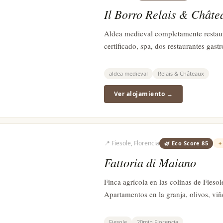
Il Borro Relais & Châte
Aldea medieval completamente restau
certificado, spa, dos restaurantes gas
aldea medieval
Relais & Châteaux
Ver alojamiento →
📍
Fiesole, Florencia
🌿 Eco Score
85
Fattoria di Maiano
Finca agrícola en las colinas de Fieso
Apartamentos en la granja, olivos, viñ
Fiesole
20min Florencia