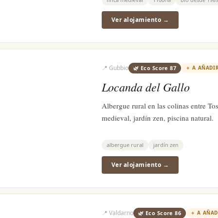
Ver alojamiento →
📍
Gubbio
🌿 Eco Score
87
＋
A AÑADI
Locanda del Gallo
Albergue rural en las colinas entre T
medieval, jardín zen, piscina natural.
albergue rural
jardín zen
Ver alojamiento →
📍
Valdarno
🌿 Eco Score
86
＋
A AÑAD