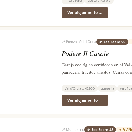
finca 750ha
aceite oliva bio
Ver alojamiento →
📍
Pienza, Val d'Orcia
🌿 Eco Score
90
Podere Il Casale
Granja ecológica certificada en el Va
panadería, huerto, viñedos. Cenas co
Val d'Orcia UNESCO
quesería
certific
Ver alojamiento →
📍
Montalcino
🌿 Eco Score
88
＋
A AÑ