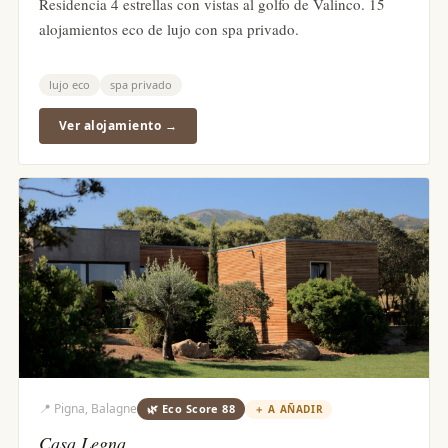
Residencia 4 estrellas con vistas al golfo de Valinco. 15
alojamientos eco de lujo con spa privado.
lujo eco
spa privado
Ver alojamiento →
📍
Pigna, Balagne
🌿 Eco Score
88
＋
A AÑADIR
Casa Legna