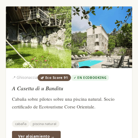
📍
Ghisonaccia
🌿 Eco Score
91
✓
EN ECOBOOKING
A Casetta di u Banditu
Cabaña sobre pilotes sobre una piscina natural. Socio
certificado de Ecotourisme Corse Orientale.
cabaña
piscina natural
Ver alojamiento →