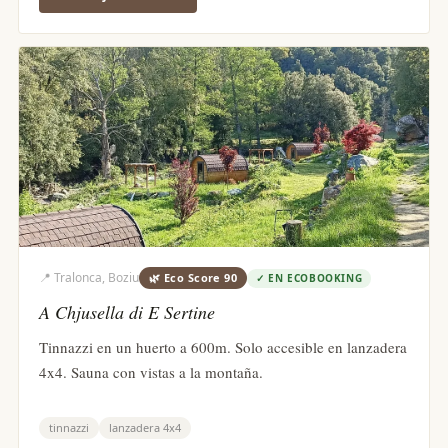
📍
Tralonca, Boziu
🌿 Eco Score
90
✓
EN ECOBOOKING
A Chjusella di E Sertine
Tinnazzi en un huerto a 600m. Solo accesible en lanzadera
4x4. Sauna con vistas a la montaña.
tinnazzi
lanzadera 4x4