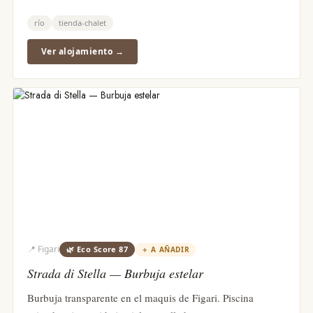
río
tienda-chalet
Ver alojamiento →
📍
Figari
🌿 Eco Score
87
＋
A AÑADIR
Strada di Stella — Burbuja estelar
Burbuja transparente en el maquis de Figari. Piscina