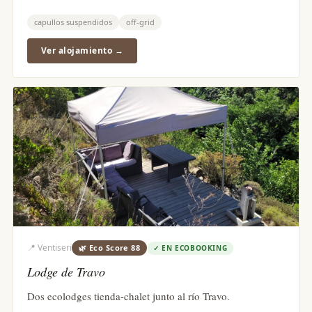
capullos suspendidos
off-grid
Ver alojamiento →
📍
Ventiseri
🌿 Eco Score
88
✓
EN ECOBOOKING
Lodge de Travo
Dos ecolodges tienda-chalet junto al río Travo.