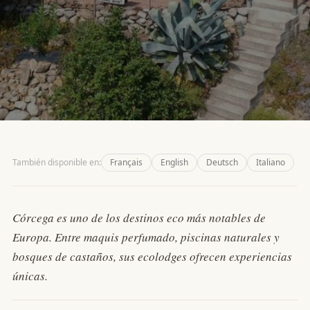
DESTINATION ·
CORSE · FRANCE
También disponible en:
Français
English
Deutsch
Italiano
Córcega — una isla que hay
que ganarse
Córcega es uno de los destinos eco más notables de
Casas en los árboles, tinnazzi en el maquis, burbujas
Europa. Entre maquis perfumado, piscinas naturales y
estrelladas, cúpulas frente al mar — Córcega esconde
bosques de castaños, sus ecolodges ofrecen experiencias
direcciones extraordinarias para quien sabe buscarlas.
Aquí van algunas.
únicas.
ECOBOOKING
·
JUNIO 2026
·
7
MIN