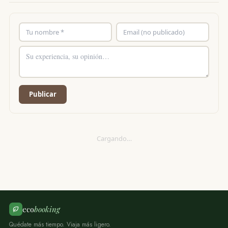
Publicar
Cargando…
eco
booking
Quédate más tiempo. Viaja más ligero.