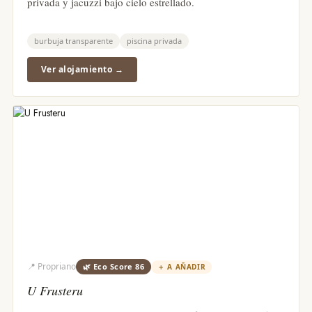
privada y jacuzzi bajo cielo estrellado.
burbuja transparente
piscina privada
Ver alojamiento →
📍
Propriano
🌿 Eco Score
86
＋
A AÑADIR
U Frusteru