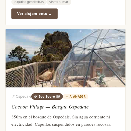
cúpulas geodésicas
vistas al mar
Ver alojamiento →
📍
Ospedale
🌿 Eco Score
89
＋
A AÑADIR
Cocoon Village — Bosque Ospedale
850m en el bosque de Ospedale. Sin agua corriente ni
electricidad. Capullos suspendidos en paredes rocosas.