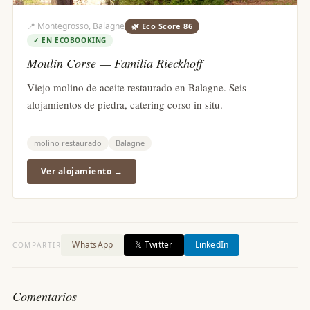
📍
Montegrosso, Balagne
🌿 Eco Score
86
✓
EN ECOBOOKING
Moulin Corse — Familia Rieckhoff
Viejo molino de aceite restaurado en Balagne. Seis
alojamientos de piedra, catering corso in situ.
molino restaurado
Balagne
Ver alojamiento →
WhatsApp
𝕏 Twitter
LinkedIn
COMPARTIR
Comentarios