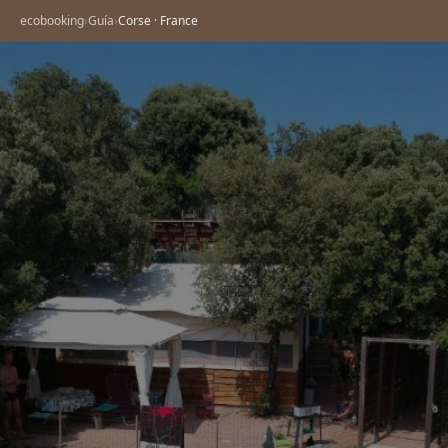
ecobooking
›
Guía
›
Corse · France